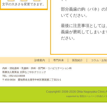
文字の大きさを変更できます。
部分義歯の鉤（バネ）の
いてください。
最後に注意事項としては
義歯が磨耗してしまいま
ださい。
｜
｜
｜
診療案内
専門外来
医院紹介
コラム・お知
内科・消化器科・乳腺科・外科・肛門科・リハビリテーション科
医療法人順英会 太田なごやかクリニック
TEL：052-413-8008
〒453-0834 愛知県名古屋市中村区豊国通二丁目21-1
Copyright© 2008-
2026 Ohta Nagoyaka Clinic A
supported by
医院ホームページ作成のメ