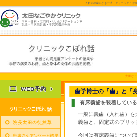
入れ歯の歯みがき方法
｜
クリニックこぼ
太田なご
WEB予約
歯学博士の「歯」と「
有床義歯を装着している
一般に義歯（入れ歯）を
義歯と、固定式のブリッ
今回は有床義歯について